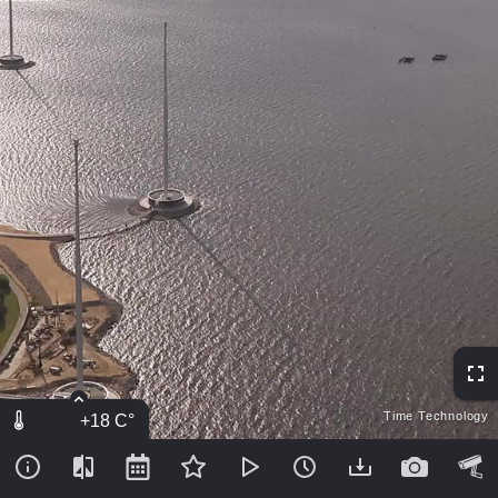
Time Technology
+18
C°
761
мм рт.ст.
4.4
м/с